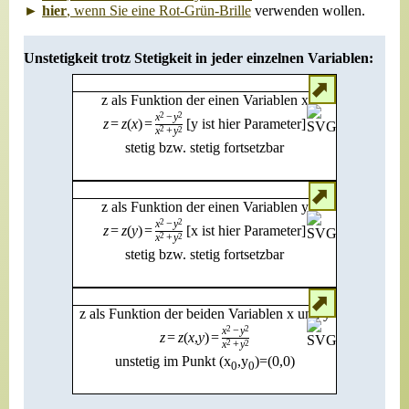
►
hier
, wenn Sie eine Rot-Grün-Brille
verwenden wollen.
Unstetigkeit trotz Stetigkeit in jeder einzelnen Variablen:
⬈
z als Funktion der einen Variablen x
x
2
−
y
2
z
=
z
(
x
)
=
[y ist hier Parameter]
x
2
+
y
2
stetig bzw. stetig fortsetzbar
⬈
z als Funktion der einen Variablen y
x
2
−
y
2
z
=
z
(
y
)
=
[x ist hier Parameter]
x
2
+
y
2
stetig bzw. stetig fortsetzbar
⬈
z als Funktion der beiden Variablen x und y
x
2
−
y
2
z
=
z
(
x
,
y
)
=
x
2
+
y
2
unstetig im Punkt (x
,y
)=(0,0)
0
0