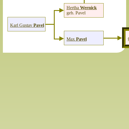
Hertha
Wernick
geb. Pavel
Karl Gustav
Pavel
Max
Pavel