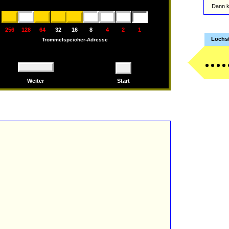
Dann k
256
128
64
32
16
8
4
2
1
Lochst
Trommelspeicher-Adresse
Weiter
Start