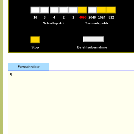
16
8
4
2
1
4096
2048
1024
512
Schnellsp.-Adr.
Trommelsp.-Adr.
Stop
Befehlsübernahme
Fernschreiber
¶