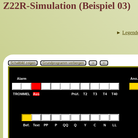
Z22R-Simulation (Beispiel 03)
►
Legend
Schaltbild zeigen
Grundprogramm verbergen
>
<
Alarm
Ano.
TROMMEL
Aus
Prüf.
T2
T3
T4
T40
Bef.
Text
PP
P
QQ
Q
Y
C
N
LL