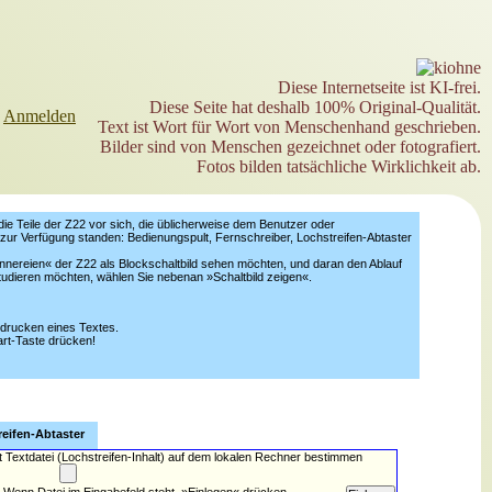
Diese Internetseite ist KI-frei.
Diese Seite hat deshalb 100% Original-Qualität.
►
Anmelden
Text ist Wort für Wort von Menschenhand geschrieben.
Bilder sind von Menschen gezeichnet oder fotografiert.
Fotos bilden tatsächliche Wirklichkeit ab.
die Teile der Z22 vor sich, die üblicherweise dem Benutzer oder
zur Verfügung standen: Bedienungspult, Fernschreiber, Lochstreifen-Abtaster
nnereien« der Z22 als Blockschaltbild sehen möchten, und daran den Ablauf
tudieren möchten, wählen Sie nebenan »Schaltbild zeigen«.
sdrucken eines Textes.
art-Taste drücken!
eifen-Abtaster
t Textdatei (Lochstreifen-Inhalt) auf dem lokalen Rechner bestimmen
Wenn Datei im Eingabefeld steht, »Einlegen« drücken.