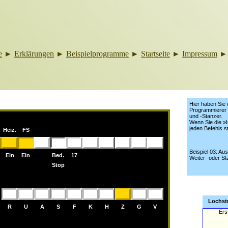
e
►
Erklärungen
►
Beispielprogramme
►
Startseite
►
Impressum
Hier haben Sie 
Programmierer 
und -Stanzer.
Wenn Sie die »I
jeden Befehls s
Heiz.
FS
Beispiel 03: Au
Ein
Ein
Bed.
17
Weiter- oder St
Stop
Lochstr
R
U
A
S
F
K
H
Z
G
V
Ers