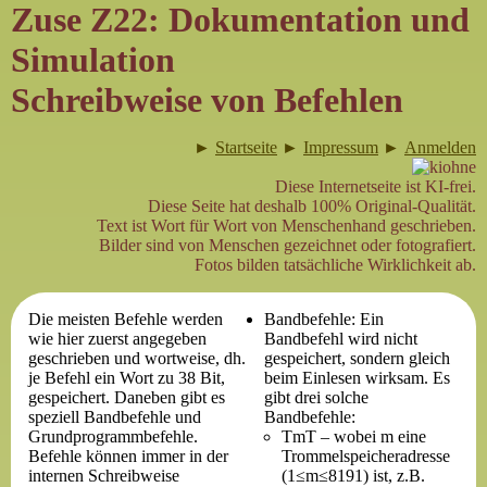
Zuse Z22: Dokumentation und
Simulation
Schreibweise von Befehlen
►
Startseite
►
Impressum
►
Anmelden
Diese Internetseite ist KI-frei.
Diese Seite hat deshalb 100% Original-Qualität.
Text ist Wort für Wort von Menschenhand geschrieben.
Bilder sind von Menschen gezeichnet oder fotografiert.
Fotos bilden tatsächliche Wirklichkeit ab.
Die meisten Befehle werden
Bandbefehle: Ein
wie hier zuerst angegeben
Bandbefehl wird nicht
geschrieben und wortweise, dh.
gespeichert, sondern gleich
je Befehl ein Wort zu 38 Bit,
beim Einlesen wirksam. Es
gespeichert. Daneben gibt es
gibt drei solche
speziell Bandbefehle und
Bandbefehle:
Grundprogrammbefehle.
TmT – wobei m eine
Befehle können immer in der
Trommelspeicheradresse
internen Schreibweise
(1≤m≤8191) ist, z.B.