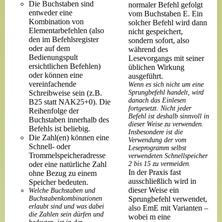
Die Buchstaben sind
normaler Befehl gefolgt
entweder eine
vom Buchstaben E. Ein
Kombination von
solcher Befehl wird dann
Elementarbefehlen (also
nicht gespeichert,
den im Befehlsregister
sondern sofort, also
oder auf dem
während des
Bedienungspult
Lesevorgangs mit seiner
ersichtlichen Befehlen)
üblichen Wirkung
oder können eine
ausgeführt.
vereinfachende
Wenn es sich nicht um eine
Schreibweise sein (z.B.
Sprungbefehl handelt, wird
danach das Einlesen
B25 statt NAK25+0). Die
fortgesetzt. Nicht jeder
Reihenfolge der
Befehl ist deshalb sinnvoll in
Buchstaben innerhalb des
dieser Weise zu verwenden.
Befehls ist beliebig.
Insbesondere ist die
Die Zahl(en) können eine
Verwendung der vom
Schnell- oder
Leseprogramm selbst
Trommelspeicheradresse
verwendeten Schnellspeicher
oder eine natürliche Zahl
2 bis 15 zu vermeiden.
In der Praxis fast
ohne Bezug zu einem
ausschließlich wird in
Speicher bedeuten.
dieser Weise ein
Welche Buchstaben und
Buchstabenkombinationen
Sprungbefehl verwendet,
erlaubt sind und was dabei
also EmE mit Varianten –
die Zahlen sein dürfen und
wobei m eine