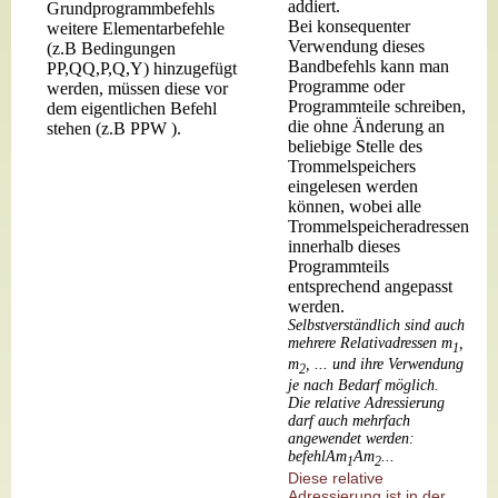
addiert.
Grundprogrammbefehls
Bei konsequenter
weitere Elementarbefehle
Verwendung dieses
(z.B Bedingungen
Bandbefehls kann man
PP,QQ,P,Q,Y) hinzugefügt
Programme oder
werden, müssen diese vor
Programmteile schreiben,
dem eigentlichen Befehl
die ohne Änderung an
stehen (z.B PPW ).
beliebige Stelle des
Trommelspeichers
eingelesen werden
können, wobei alle
Trommelspeicheradressen
innerhalb dieses
Programmteils
entsprechend angepasst
werden.
Selbstverständlich sind auch
mehrere Relativadressen m
,
1
m
, ... und ihre Verwendung
2
je nach Bedarf möglich.
Die relative Adressierung
darf auch mehrfach
angewendet werden:
befehl
Am
Am
...
1
2
Diese relative
Adressierung ist in der