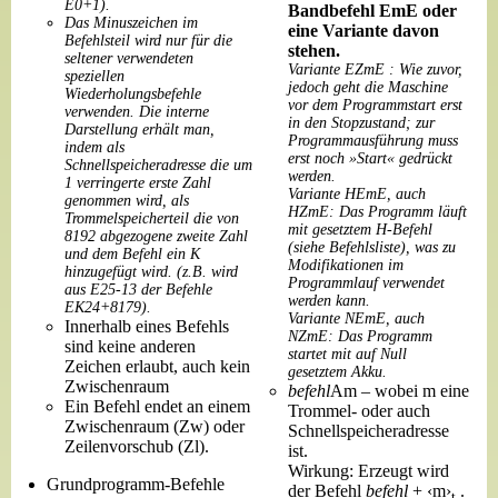
E0+1).
Bandbefehl EmE oder
Das Minuszeichen im
eine Variante davon
Befehlsteil wird nur für die
stehen.
seltener verwendeten
Variante EZmE : Wie zuvor,
speziellen
jedoch geht die Maschine
Wiederholungsbefehle
vor dem Programmstart erst
verwenden. Die interne
in den Stopzustand; zur
Darstellung erhält man,
Programmausführung muss
indem als
erst noch »Start« gedrückt
Schnellspeicheradresse die um
werden.
1 verringerte erste Zahl
Variante HEmE, auch
genommen wird, als
HZmE: Das Programm läuft
Trommelspeicherteil die von
mit gesetztem H-Befehl
8192 abgezogene zweite Zahl
(siehe Befehlsliste), was zu
und dem Befehl ein K
Modifikationen im
hinzugefügt wird. (z.B. wird
Programmlauf verwendet
aus E25-13 der Befehle
werden kann.
EK24+8179).
Variante NEmE, auch
Innerhalb eines Befehls
NZmE: Das Programm
sind keine anderen
startet mit auf Null
Zeichen erlaubt, auch kein
gesetztem Akku.
Zwischenraum
befehl
Am – wobei m eine
Ein Befehl endet an einem
Trommel- oder auch
Zwischenraum (Zw) oder
Schnellspeicheradresse
Zeilenvorschub (Zl).
ist.
Wirkung: Erzeugt wird
Grundprogramm-Befehle
der Befehl
befehl
+ ‹m›
.
t