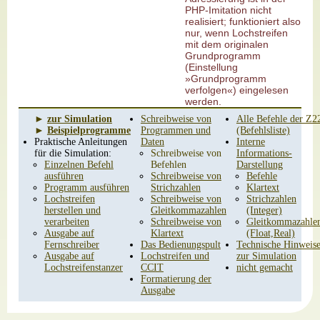
PHP-Imitation nicht
realisiert; funktioniert also
nur, wenn Lochstreifen
mit dem originalen
Grundprogramm
(Einstellung
»Grundprogramm
verfolgen«) eingelesen
werden.
►
zur Simulation
Schreibweise von
Alle Befehle der Z2
►
Beispielprogramme
Programmen und
(Befehlsliste)
Praktische Anleitungen
Daten
Interne
für die Simulation:
Schreibweise von
Informations-
Einzelnen Befehl
Befehlen
Darstellung
ausführen
Schreibweise von
Befehle
Programm ausführen
Strichzahlen
Klartext
Lochstreifen
Schreibweise von
Strichzahlen
herstellen und
Gleitkommazahlen
(Integer)
verarbeiten
Schreibweise von
Gleitkommazahle
Ausgabe auf
Klartext
(Float,Real)
Fernschreiber
Das Bedienungspult
Technische Hinweis
Ausgabe auf
Lochstreifen und
zur Simulation
Lochstreifenstanzer
CCIT
nicht gemacht
Formatierung der
Ausgabe