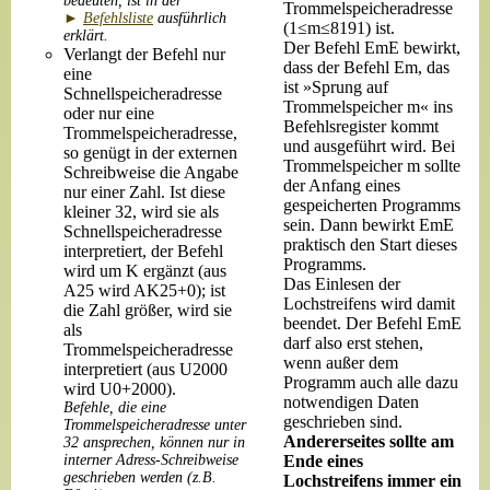
bedeuten, ist in der
Trommelspeicheradresse
►
Befehlsliste
ausführlich
(1≤m≤8191) ist.
erklärt.
Der Befehl EmE bewirkt,
Verlangt der Befehl nur
dass der Befehl Em, das
eine
ist »Sprung auf
Schnellspeicheradresse
Trommelspeicher m« ins
oder nur eine
Befehlsregister kommt
Trommelspeicheradresse,
und ausgeführt wird. Bei
so genügt in der externen
Trommelspeicher m sollte
Schreibweise die Angabe
der Anfang eines
nur einer Zahl. Ist diese
gespeicherten Programms
kleiner 32, wird sie als
sein. Dann bewirkt EmE
Schnellspeicheradresse
praktisch den Start dieses
interpretiert, der Befehl
Programms.
wird um K ergänzt (aus
Das Einlesen der
A25 wird AK25+0); ist
Lochstreifens wird damit
die Zahl größer, wird sie
beendet. Der Befehl EmE
als
darf also erst stehen,
Trommelspeicheradresse
wenn außer dem
interpretiert (aus U2000
Programm auch alle dazu
wird U0+2000).
notwendigen Daten
Befehle, die eine
geschrieben sind.
Trommelspeicheradresse unter
Andererseites sollte am
32 ansprechen, können nur in
interner Adress-Schreibweise
Ende eines
geschrieben werden (z.B.
Lochstreifens immer ein