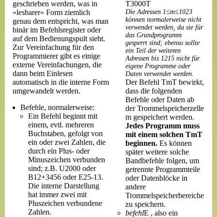
geschrieben werden, was in
T3000T
»lesbarer« Form ziemlich
Die Adressen 1≤m≤1023
können normalerweise nicht
genau dem entspricht, was man
verwendet werden, da sie für
binär im Befehlsregister oder
das Grundprogramm
auf dem Bedienungspult sieht.
gesperrt sind; ebenso sollte
Zur Vereinfachung für den
ein Teil der weiteren
Programmierer gibt es einige
Adressen bis 1215 nicht für
externe Vereinfachungen, die
eigene Programme oder
dann beim Einlesen
Daten verwendet werden.
automatisch in die interne Form
Der Befehl TmT bewirkt,
umgewandelt werden.
dass die folgenden
Befehle oder Daten ab
Befehle, normalerweise:
der Trommelspeicherzelle
Ein Befehl beginnt mit
m gespeichert werden.
einem, evtl. mehreren
Jedes Programm muss
Buchstaben, gefolgt von
mit einem solchen TmT
ein oder zwei Zahlen, die
beginnen.
Es können
durch ein Plus- oder
später weitere solche
Minuszeichen verbunden
Bandbefehle folgen, um
sind; z.B. U2000 oder
getrennte Programmteile
B12+3456 oder E25-13.
oder Datenblöcke in
Die interne Darstellung
andere
hat immer zwei mit
Trommelspeicherbereiche
Pluszeichen verbundene
zu speichern.
Zahlen.
befehl
E , also ein