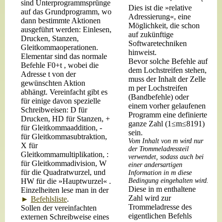
sind Unterprogrammsprünge
Dies ist die »relative
auf das Grundprogramm, wo
Adressierung«, eine
dann bestimmte Aktionen
Möglichkeit, die schon
ausgeführt werden: Einlesen,
auf zukünftige
Drucken, Stanzen,
Softwaretechniken
Gleitkommaoperationen.
hinweist.
Elementar sind das normale
Bevor solche Befehle auf
Befehle F0+t , wobei die
dem Lochstreifen stehen,
Adresse t von der
muss der Inhalt der Zelle
gewünschten Aktion
m per Lochstreifen
abhängt. Vereinfacht gibt es
(Bandbefehle) oder
für einige davon spezielle
einem vorher gelaufenen
Schreibweisen: D für
Programm eine definierte
Drucken, HD für Stanzen, +
ganze Zahl (1≤m≤8191)
für Gleitkommaaddition, -
sein.
für Gleitkommasubtraktion,
Vom Inhalt von m wird nur
X für
der Trommeladressteil
Gleitkommamultiplikation, :
verwendet, sodass auch bei
für Gleitkommadivision, W
einer andersartigen
für die Quadratwurzel, und
Information in m diese
HW für die »Hauptwurzel« .
Bedingung eingehalten wird.
Diese in m enthaltene
Einzelheiten lese man in der
Zahl wird zur
►
Befehlsliste
.
Trommeladresse des
Sollen der vereinfachten
eigentlichen Befehls
externen Schreibweise eines